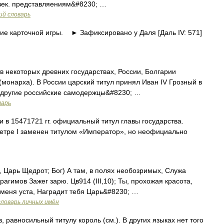
 век. представляениям&#8230; …
ий словарь
е карточной игры. ► Зафиксировано у Даля [Даль IV: 571]
 в некоторых древних государствах, России, Болгарии
монарха). В России царский титул принял Иван IV Грозный в
 и другие российские самодержцы&#8230; …
варь
ии в 15471721 гг. официальный титул главы государства.
Петре I заменен титулом «Император», но неофициально
й, Царь Щедрот; Бог) А там, в полях необозримых, Служа
гимов Зажег зарю. Цв914 (III,10); Ты, прохожая красота,
 меня уста, Наградит тебя Царь&#8230; …
словарь личных имён
 равносильный титулу король (см.). В других языках нет того