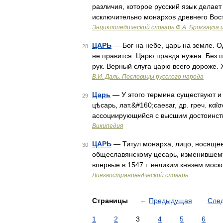
различия, которое русский язык делае
исключительно монархов древнего Вост
Энциклопедический словарь Ф.А. Брокгауза 
ЦАРЬ
— Бог на небе, царь на земле. Од
28
не правится. Царю правда нужна. Без пр
рук. Верный слуга царю всего дороже.
В.И. Даль. Пословицы русского народа
Царь
— У этого термина существуют и д
29
цѣсарь, лат.&#160;caesar, др. греч. κα
ассоциирующийся с высшим достоинст
Википедия
ЦАРЬ
— Титул монарха, лицо, носящее э
30
общеславянскому цесарь, изменившему
впервые в 1547 г. великим князем мос
Лингвострановедческий словарь
Страницы
←
Предыдущая
Сле
1
2
3
4
5
6