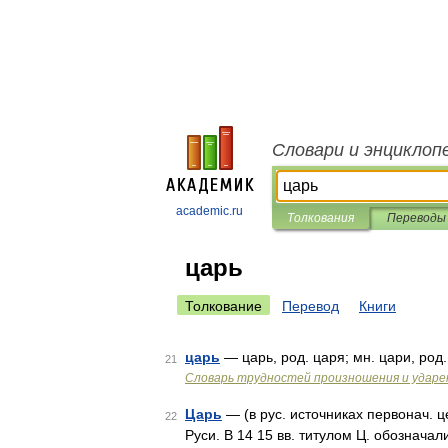
Словари и энциклоп
academic.ru
Толкования
Переводы
царь
Толкование
Перевод
Книги
царь
— царь, род. царя; мн. цари, род
21
Словарь трудностей произношения и ударен
Царь
— (в рус. источниках первонач. це
22
Руси. В 14 15 вв. титулом Ц. обознача