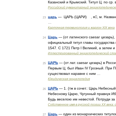
Казанский и Крымский. Титул Ц. по ср.
Российский гуманитарный энциклопедическ
царь
— ЦАРЬ (ЦАРИ) , я, м. Названи
23
…
Карточная терминология и жаргон XIX века
Царь
— (от латинского caesar цезарь),
24
официальный титул главы государства (
1547. С 1721 Петр I Великий, а затем
Иллюстрированный энциклопедический сло
ЦАРЬ
— (от лат. caesar цезарь) в Росс
25
Первым Ц. был Иван IV Грозный. При 
существовал наравне с ним …
Юридическая энциклопедия
ЦАРЬ
— 1. (тж в сочет.: Царь Небесны
26
Небесному Царю, Чугунный правнук Ибра
Будь веселою им невестой. Потруди за
Собственное имя в русской поэзии XX века: 
Царь
— один из монархических титулов,
27