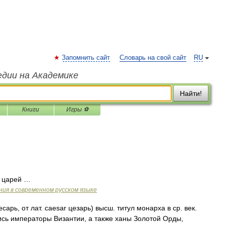
Запомнить сайт
Словарь на свой сайт
RU
едии на Академике
Найти!
Книги
Игры ⚽
. царей …
ия в современном русском языке
сарь, от лат. caesar цезарь) высш. титул монарха в ср. век.
лись императоры Византии, а также ханы Золотой Орды,