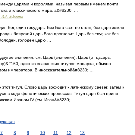
т между царями и королями, называя первым именем почти
ока и классического мира, a&#8230; …
и И.А. Ефрона
ин Бог, один государь. Без Бога свет не стоит, без царя земля
авды боярский царь Бога прогневит. Царь без слуг, как без
 Холоден, голоден царю …
ругие значения, см. Царь (значения). Царь (от цьсарь,
ῖσαρ)&#160; один из славянских титулов монарха, обычно
вом императора. В иносказательной&#8230; …
тот титул. Слово царь восходит к латинскому caeser, затем к
ся в ходе фонетических процессов. Титул царя был принят
ковским Иваном IV (cм. Иван&#8230; …
дующая
→
7
8
9
10
11
12
13