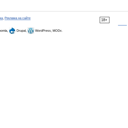
ка
,
Реклама на сайте
18+
omla,
Drupal,
WordPress, MODx.